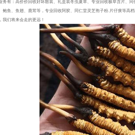
业务有：高价价回收好坏散装、礼盒装冬虫夏草、专业回收极草含片、同
、鲍鱼、鱼翅、鹿茸等，专业回收阿胶、同仁堂灵芝孢子粉.片仔癀等高
，我们将来会走的更远！