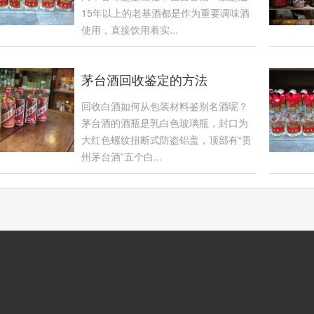
15年以上的老基酒都是作为重要调味酒
使用，直接饮用着实...
茅台酒回收鉴定的方法
回收白酒如何从包装材料鉴别名酒呢？
茅台酒的酒瓶是乳白色玻璃瓶，封口为
大红色螺纹扭断式防盗铝盖，顶部有“贵
州茅台酒”五个白...