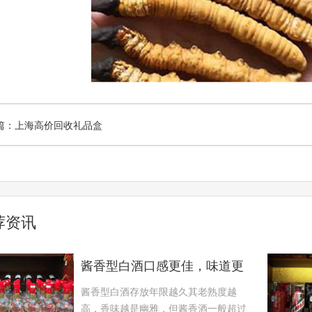
篇：上海高价回收礼品盒
荐资讯
酱香型白酒口感更佳，味道更
纯正
酱香型白酒存放年限越久其老熟度越
高，香味越是幽雅，但酱香酒一般超过