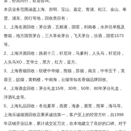
算，价高同行，欢迎咨询。
本店业务范围涵盖上海、崇明、宝山、嘉定、青浦、松江、金山、奉
贤、浦东、闵行等地，回收类目有：
1、
上海
名酒回收：茅台酒，五粮液，国窖，剑南春，水井坊单瓶及
整箱，地方国营茅台，三大革命茅台，飞天茅台，汾酒，国窖1573
等。
2、
上海
洋酒回收：路易十三，轩尼诗，马爹利，人头马，轩尼诗，
人头马XO，芝华士，黑方，红方，蓝方。
3、
上海
香烟回收：软硬中华烟，熊猫，苏烟，南京，中华五千，芙
蓉王，皖烟，黄鹤楼，中南海，云烟等知名香烟品牌回收。
4、
上海
酒盒回收：茅台礼盒15年、30年、50年、80年茅台礼盒，
洋酒礼盒等。
5、
上海
礼品回收：冬虫夏草，燕窝，海参，鹿茸，熊掌，海马等。
上海乐诚烟酒回收店秉承诚信第一，客户至上的经营方针，自1998
年店铺开业以来，累计成交近万次，在本地建立了良好的口碑。对于