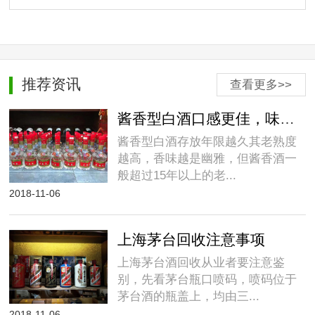
推荐资讯
查看更多>>
酱香型白酒口感更佳，味道更纯正
酱香型白酒存放年限越久其老熟度
越高，香味越是幽雅，但酱香酒一
般超过15年以上的老...
2018-11-06
上海茅台回收注意事项
上海茅台酒回收从业者要注意鉴
别，先看茅台瓶口喷码，喷码位于
茅台酒的瓶盖上，均由三...
2018-11-06